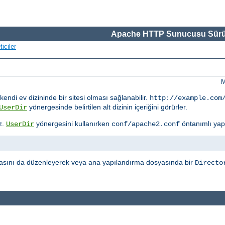
Apache HTTP Sunucusu Sürü
iciler
M
kendi ev dizininde bir sitesi olması sağlanabilir.
http://example.com
yönergesinde belirtilen alt dizinin içeriğini görürler.
UserDir
z.
yönergesini kullanırken
öntanımlı yap
UserDir
conf/apache2.conf
sını da düzenleyerek veya ana yapılandırma dosyasında bir
Directo