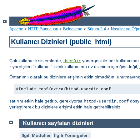
Apache
>
HTTP Sunucusu
>
Belgeleme
>
Sürüm 2.4
>
Nasıllar ve Öğret
Kullanıcı Dizinleri (public_html)
Çok kullanıcılı sistemlerde,
yönergesi ile her kullanıcının 
UserDir
ziyaretçileri "kullanıcı" isimli kullanıcının ev dizininin içeriğini değil,
Öntanımlı olarak bu dizinlere erişimin etkin olmadığını unutmayını
#Include conf/extra/httpd-userdir.conf
satırını etkin hale getirip, gerekiyorsa
dosya
httpd-userdir.conf
yerleştirerek bu dizinlere erişimi etkin hale getirebilirsiniz.
Kullanıcı sayfaları dizinleri
İlgili Modüller
İlgili Yönergeler