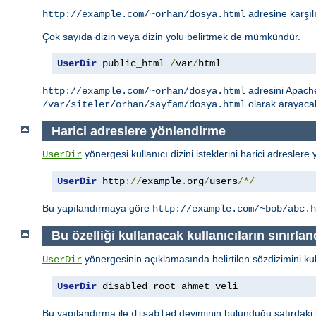
adresine karşıl
http://example.com/~orhan/dosya.html
Çok sayıda dizin veya dizin yolu belirtmek de mümkündür.
UserDir
 public_html 
/
var
/
html
adresini Apac
http://example.com/~orhan/dosya.html
olarak arayacak
/var/siteler/orhan/sayfam/dosya.html
Harici adreslere yönlendirme
yönergesi kullanıcı dizini isteklerini harici adreslere 
UserDir
UserDir
 http
://
example
.
org
/
users
/*/
Bu yapılandırmaya göre
http://example.com/~bob/abc.h
Bu özelliği kullanacak kullanıcıların sınırlan
yönergesinin açıklamasında belirtilen sözdizimini kulla
UserDir
UserDir
 disabled root ahmet veli
Bu yapılandırma ile
deyiminin bulunduğu satırdaki ku
disabled