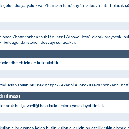
ık gelen dosya yolu
olarak çö
/var/html/orhan/sayfam/dosya.html
he önce
olarak arayacak, b
/home/orhan/public_html/dosya.html
, bulduğunda istenen dosyayı sunacaktır.
yönlendirmek için de kullanılabilir.
için yapılan bir istek
tml
http://example.org/users/bob/abc.htm
dırılması
narak bu işlevselliği bazı kullanıcılara yasaklayabilirsiniz:
llanıcılar dışında kalan bütün kullanıcılar için bu özellik etkin olacaktı