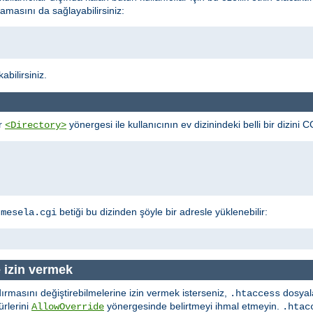
lmamasını da sağlayabilirsiniz:
bilirsiniz.
ir
yönergesi ile kullanıcının ev dizinindeki belli bir dizini C
<Directory>
a
betiği bu dizinden şöyle bir adresle yüklenebilir:
mesela.cgi
e izin vermek
dırmasını değiştirebilmelerine izin vermek isterseniz,
dosyala
.htaccess
ürlerini
yönergesinde belirtmeyi ihmal etmeyin.
AllowOverride
.htac