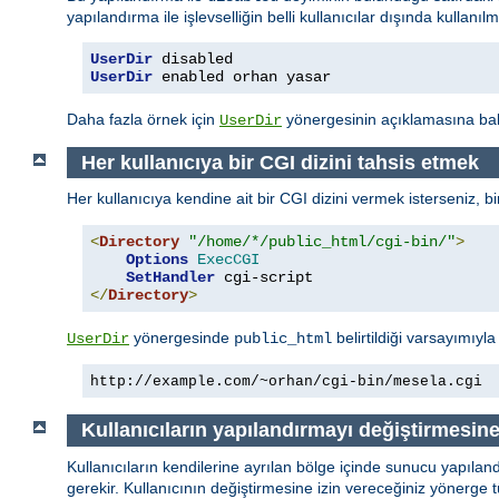
yapılandırma ile işlevselliğin belli kullanıcılar dışında kullanı
UserDir
 disabled
UserDir
 enabled orhan yasar
Daha fazla örnek için
yönergesinin açıklamasına baka
UserDir
Her kullanıcıya bir CGI dizini tahsis etmek
Her kullanıcıya kendine ait bir CGI dizini vermek isterseniz, b
<
Directory
"/home/*/public_html/cgi-bin/"
>
Options
ExecCGI
SetHandler
</
Directory
>
yönergesinde
belirtildiği varsayımıyl
UserDir
public_html
http://example.com/~orhan/cgi-bin/mesela.cgi
Kullanıcıların yapılandırmayı değiştirmesin
Kullanıcıların kendilerine ayrılan bölge içinde sunucu yapılan
gerekir. Kullanıcının değiştirmesine izin vereceğiniz yönerge t