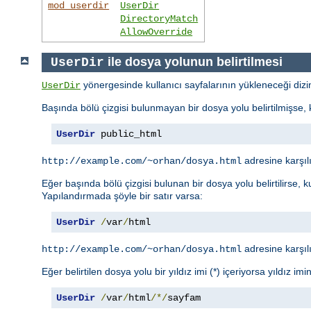
mod_userdir
UserDir
DirectoryMatch
AllowOverride
ile dosya yolunun belirtilmesi
UserDir
yönergesinde kullanıcı sayfalarının yükleneceği dizin b
UserDir
Başında bölü çizgisi bulunmayan bir dosya yolu belirtilmişse, kul
UserDir
 public_html
adresine karşıl
http://example.com/~orhan/dosya.html
Eğer başında bölü çizgisi bulunan bir dosya yolu belirtilirse, ku
Yapılandırmada şöyle bir satır varsa:
UserDir
/
var
/
html
adresine karşıl
http://example.com/~orhan/dosya.html
Eğer belirtilen dosya yolu bir yıldız imi (*) içeriyorsa yıldız im
UserDir
/
var
/
html
/*/
sayfam