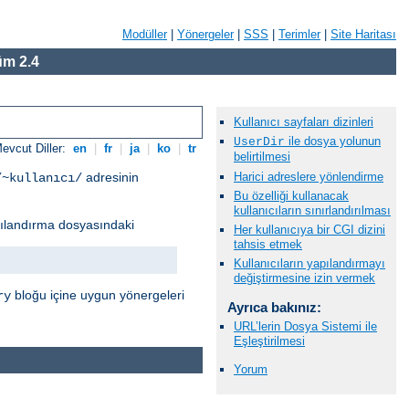
Modüller
|
Yönergeler
|
SSS
|
Terimler
|
Site Haritası
m 2.4
Kullanıcı sayfaları dizinleri
ile dosya yolunun
UserDir
evcut Diller:
en
|
fr
|
ja
|
ko
|
tr
belirtilmesi
Harici adreslere yönlendirme
adresinin
/~kullanıcı/
Bu özelliği kullanacak
kullanıcıların sınırlandırılması
ılandırma dosyasındaki
Her kullanıcıya bir CGI dizini
tahsis etmek
Kullanıcıların yapılandırmayı
değiştirmesine izin vermek
bloğu içine uygun yönergeleri
ry
Ayrıca bakınız:
URL’lerin Dosya Sistemi ile
Eşleştirilmesi
Yorum