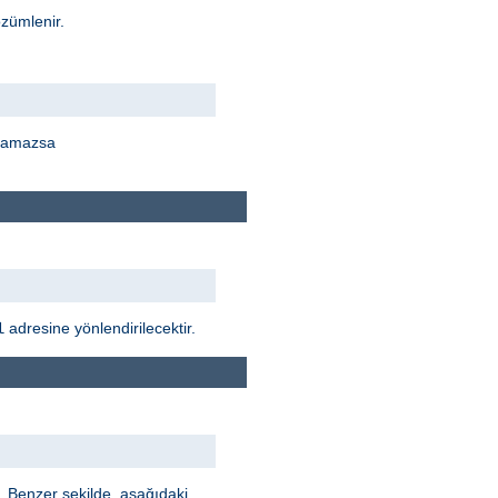
zümlenir.
ulamazsa
adresine yönlendirilecektir.
l
r. Benzer şekilde, aşağıdaki