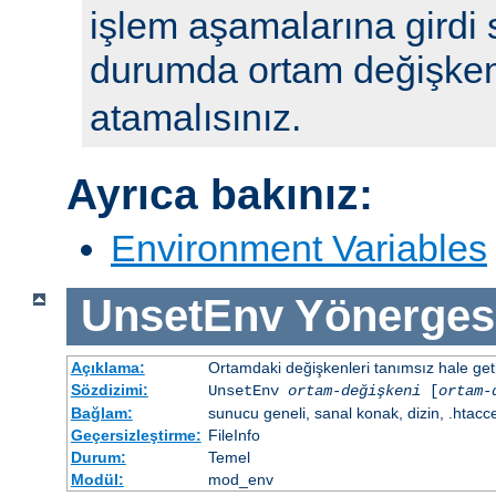
işlem aşamalarına girdi 
durumda ortam değişke
atamalısınız.
Ayrıca bakınız:
Environment Variables
UnsetEnv
Yönerges
Açıklama:
Ortamdaki değişkenleri tanımsız hale getir
Sözdizimi:
UnsetEnv
ortam-değişkeni
[
ortam-
Bağlam:
sunucu geneli, sanal konak, dizin, .htacc
Geçersizleştirme:
FileInfo
Durum:
Temel
Modül:
mod_env