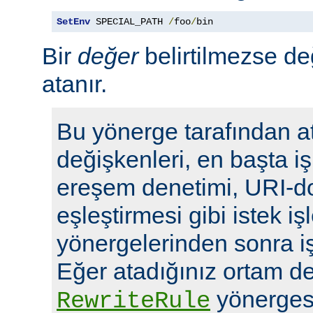
SetEnv
 SPECIAL_PATH 
/
foo
/
bin
Bir
değer
belirtilmezse de
atanır.
Bu yönerge tarafından a
değişkenleri, en başta i
ereşem denetimi, URI-d
eşleştirmesi gibi istek i
yönergelerinden sonra i
Eğer atadığınız ortam de
yönergesi
RewriteRule