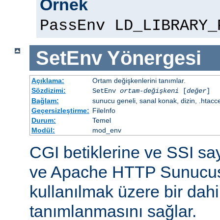
Örnek
PassEnv LD_LIBRARY_
SetEnv
Yönergesi
Açıklama:
Ortam değişkenlerini tanımlar.
Sözdizimi:
SetEnv
ortam-değişkeni
[
değer
]
Bağlam:
sunucu geneli, sanal konak, dizin, .htacc
Geçersizleştirme:
FileInfo
Durum:
Temel
Modül:
mod_env
CGI betiklerine ve SSI sa
ve Apache HTTP Sunucus
kullanılmak üzere bir dahi
tanımlanmasını sağlar.