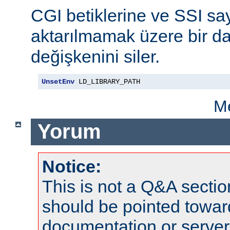
CGI betiklerine ve SSI say
aktarılmamak üzere bir da
değişkenini siler.
UnsetEnv
 LD_LIBRARY_PATH
Me
Yorum
Notice:
This is not a Q&A sect
should be pointed towar
documentation or serve