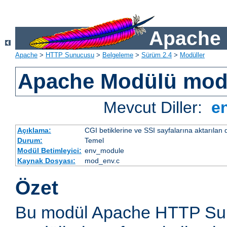
Apache 
Apache
>
HTTP Sunucusu
>
Belgeleme
>
Sürüm 2.4
>
Modüller
Apache Modülü mo
Mevcut Diller:
e
Açıklama:
CGI betiklerine ve SSI sayfalarına aktarılan 
Durum:
Temel
Modül Betimleyici:
env_module
Kaynak Dosyası:
mod_env.c
Özet
Bu modül Apache HTTP Sun